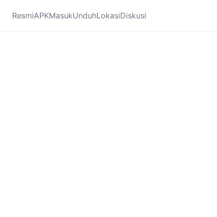
Resmi
APK
Masuk
Unduh
Lokasi
Diskusi