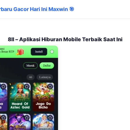
baru Gacor Hari Ini Maxwin 🎯
8II – Aplikasi Hiburan Mobile Terbaik Saat Ini