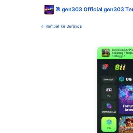
🎯 gen303 Official gen303 Ter
← Kembali ke Beranda