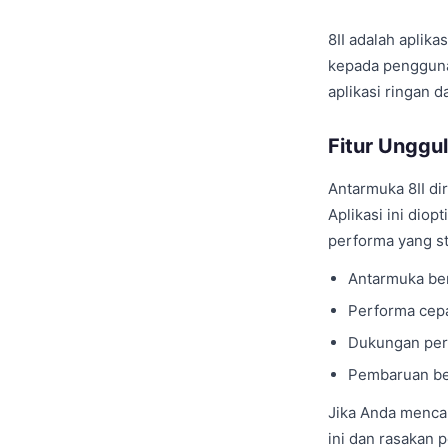
8II adalah aplik
kepada penggunan
aplikasi ringan d
Fitur Unggul
Antarmuka 8II di
Aplikasi ini dio
performa yang st
Antarmuka ber
Performa cepa
Dukungan per
Pembaruan be
Jika Anda mencari
ini dan rasakan